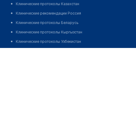
Клинические протоколы Казахстан
Клинические рекомендации Россия
Клинические протоколы Беларусь
Клинические протоколы Кыргызстан
Клинические протоколы Узбекистан
Клинические протоколы диагностики и лечения
Аптека "АКМАЛХОН САВДО ФАРМ"
Обзоры мировой медицинской периодики
Позвонить
Заболевания: обзорные статьи
Новости здравоохранения
Медикаменты
Лабораторные показатели
Медицинские термины
Мобильные приложения
клиникам
МИС для клиники