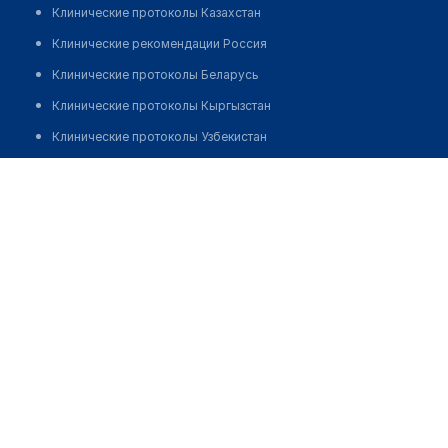
Клинические протоколы Казахстан
Клинические рекомендации Россия
Клинические протоколы Беларусь
Клинические протоколы Кыргызстан
Клинические протоколы Узбекистан
Клинические протоколы диагностики и лечения
Аптека "от А до Я"
Обзоры мировой медицинской периодики
Позвонить
Заболевания: обзорные статьи
Новости здравоохранения
Медикаменты
Лабораторные показатели
Медицинские термины
Мобильные приложения
клиникам
МИС для клиники