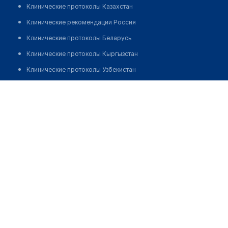
Клинические протоколы Казахстан
Клинические рекомендации Россия
Клинические протоколы Беларусь
Клинические протоколы Кыргызстан
Клинические протоколы Узбекистан
Клинические протоколы диагностики и лечения
Оптика магазин №1
Обзоры мировой медицинской периодики
Позвонить
Заболевания: обзорные статьи
Новости здравоохранения
Медикаменты
Лабораторные показатели
Медицинские термины
Мобильные приложения
клиникам
МИС для клиники