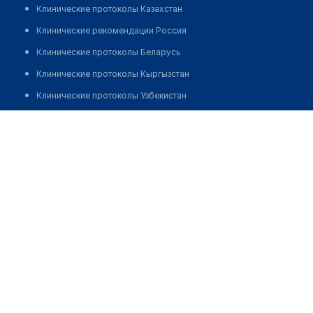
Клинические протоколы Казахстан
Клинические рекомендации Россия
Клинические протоколы Беларусь
Клинические протоколы Кыргызстан
Клинические протоколы Узбекистан
Клинические протоколы диагностики и лечения
​Аптека на пр. Жибек-Жолу 380А
Обзоры мировой медицинской периодики
Позвонить
Заболевания: обзорные статьи
Новости здравоохранения
Медикаменты
Лабораторные показатели
Медицинские термины
Мобильные приложения
клиникам
МИС для клиники