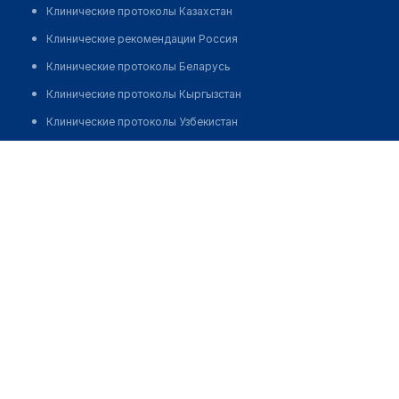
Клинические протоколы Казахстан
Клинические рекомендации Россия
Клинические протоколы Беларусь
Клинические протоколы Кыргызстан
Клинические протоколы Узбекистан
Клинические протоколы диагностики и лечения
Аптека на Муканова 14
Обзоры мировой медицинской периодики
Позвонить
Заболевания: обзорные статьи
Новости здравоохранения
Медикаменты
Лабораторные показатели
Медицинские термины
Мобильные приложения
клиникам
МИС для клиники