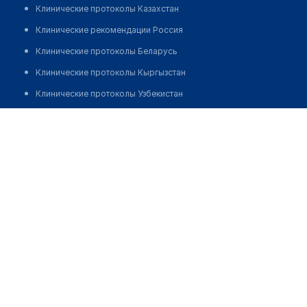
Клинические протоколы Казахстан
Клинические рекомендации Россия
Клинические протоколы Беларусь
Клинические протоколы Кыргызстан
Клинические протоколы Узбекистан
Клинические протоколы диагностики и лечения
Аптека "CAPITAL PHARM"
Обзоры мировой медицинской периодики
Заболевания: обзорные статьи
Новости здравоохранения
Медикаменты
Лабораторные показатели
Медицинские термины
Мобильные приложения
клиникам
МИС для клиники