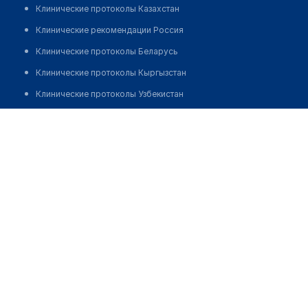
Клинические протоколы Казахстан
Клинические рекомендации Россия
Клинические протоколы Беларусь
Клинические протоколы Кыргызстан
Клинические протоколы Узбекистан
Клинические протоколы диагностики и лечения
Клинико-диагностическая лаборатория "ОЛИМП" на
Абая
Обзоры мировой медицинской периодики
Заболевания: обзорные статьи
Позвонить
Новости здравоохранения
Медикаменты
Лабораторные показатели
Медицинские термины
Мобильные приложения
клиникам
МИС для клиники