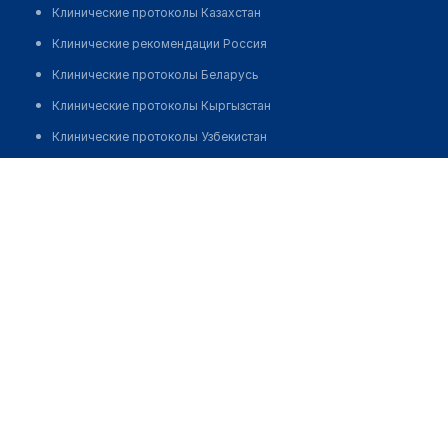
Клинические протоколы Казахстан
Клинические рекомендации Россия
Клинические протоколы Беларусь
Клинические протоколы Кыргызстан
Клинические протоколы Узбекистан
Клинические протоколы диагностики и лечения
Аптека "OZON" на Тахтапуле
Обзоры мировой медицинской периодики
Позвонить
Заболевания: обзорные статьи
Новости здравоохранения
Медикаменты
Лабораторные показатели
Медицинские термины
Мобильные приложения
клиникам
МИС для клиники