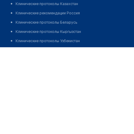
Клинические протоколы Казахстан
Клинические рекомендации Россия
Клинические протоколы Беларусь
Клинические протоколы Кыргызстан
Клинические протоколы Узбекистан
Клинические протоколы диагностики и лечения
Лаборатория БОНЕЦКОГО ​на Джуматаева, 90А
Обзоры мировой медицинской периодики
Позвонить
Заболевания: обзорные статьи
Новости здравоохранения
Медикаменты
Лабораторные показатели
Медицинские термины
Мобильные приложения
клиникам
МИС для клиники