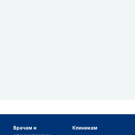
врачам и
клиникам