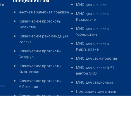
специалистам
й и
МИС для клиники
Частная врачебная практика
МИС для клиники в
к
Казахстане
Клинические протоколы
Казахстан
МИС для клиники в
Узбекистане
Клинические рекомендации
Россия
МИС для клиники в
Кыргызстане
Клинические протоколы
Беларусь
МИС для стоматологии
Клинические протоколы
МИС для клиники ВРТ,
Кыргызстан
центра ЭКО
Клинические протоколы
МИС для стационара
ния
Узбекистан
Программа для аптеки
Клинические протоколы
Автоматизация блока
диагностики и лечения
питания
Обзоры мировой
Реклама и продвижение
медицинской периодики
клиник
Заболевания: обзорные
Разработка сайта клиники