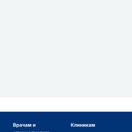
врачам и
клиникам