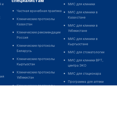
специалистам
й и
МИС для клиники
Частная врачебная практика
МИС для клиники в
к
Казахстане
Клинические протоколы
Казахстан
МИС для клиники в
Узбекистане
Клинические рекомендации
Россия
МИС для клиники в
Кыргызстане
Клинические протоколы
Беларусь
МИС для стоматологии
Клинические протоколы
МИС для клиники ВРТ,
Кыргызстан
центра ЭКО
Клинические протоколы
МИС для стационара
ния
Узбекистан
Программа для аптеки
Клинические протоколы
Автоматизация блока
диагностики и лечения
питания
Обзоры мировой
Реклама и продвижение
медицинской периодики
клиник
Заболевания: обзорные
Разработка сайта клиники