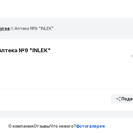
ругое
Аптека №9 "INLEK"
Аптека №9 "INLEK"
Поде
О компании
Отзывы
Что нового?
Фотогалерея