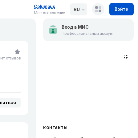
Columbus
Войти
RU
Местоположение
Вход в МИС
Профессиональный аккаунт
Нет отзывов
литься
КОНТАКТЫ