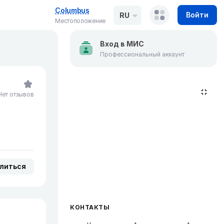
Columbus
Войти
RU
Местоположение
Вход в МИС
Профессиональный аккаунт
Нет отзывов
литься
КОНТАКТЫ