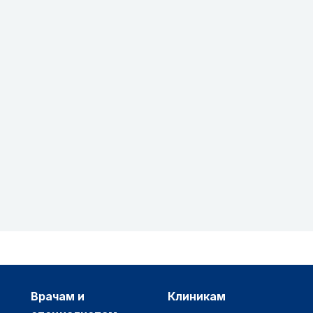
врачам и
клиникам