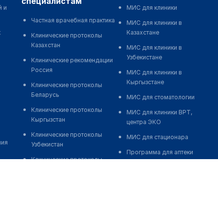
специалистам
й и
МИС для клиники
Частная врачебная практика
МИС для клиники в
к
Казахстане
Клинические протоколы
Казахстан
МИС для клиники в
Узбекистане
Клинические рекомендации
Россия
МИС для клиники в
Кыргызстане
Клинические протоколы
Беларусь
МИС для стоматологии
Клинические протоколы
МИС для клиники ВРТ,
Кыргызстан
центра ЭКО
Клинические протоколы
МИС для стационара
ния
Узбекистан
Программа для аптеки
Клинические протоколы
Автоматизация блока
диагностики и лечения
питания
Обзоры мировой
Реклама и продвижение
медицинской периодики
клиник
Заболевания: обзорные
Разработка сайта клиники