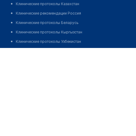
Клинические протоколы Казахстан
Клинические рекомендации Россия
Клинические протоколы Беларусь
Клинические протоколы Кыргызстан
Клинические протоколы Узбекистан
Клинические протоколы диагностики и лечения
Аптека "SEVARA ORZU"
Обзоры мировой медицинской периодики
Позвонить
Заболевания: обзорные статьи
Новости здравоохранения
Медикаменты
Лабораторные показатели
Медицинские термины
Мобильные приложения
клиникам
МИС для клиники