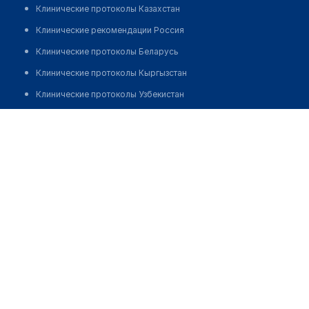
Клинические протоколы Казахстан
Клинические рекомендации Россия
Клинические протоколы Беларусь
Клинические протоколы Кыргызстан
Клинические протоколы Узбекистан
Клинические протоколы диагностики и лечения
Аптека №18 "ADEL"
Обзоры мировой медицинской периодики
Позвонить
Заболевания: обзорные статьи
Новости здравоохранения
Медикаменты
Лабораторные показатели
Медицинские термины
Мобильные приложения
клиникам
МИС для клиники