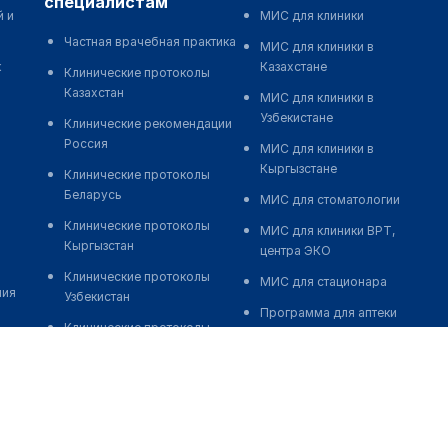
специалистам
й и
МИС для клиники
Частная врачебная практика
МИС для клиники в
к
Казахстане
Клинические протоколы
Казахстан
МИС для клиники в
Узбекистане
Клинические рекомендации
Россия
МИС для клиники в
Кыргызстане
Клинические протоколы
Беларусь
МИС для стоматологии
Клинические протоколы
МИС для клиники ВРТ,
Кыргызстан
центра ЭКО
Клинические протоколы
МИС для стационара
ния
Узбекистан
Программа для аптеки
Клинические протоколы
Автоматизация блока
диагностики и лечения
питания
Обзоры мировой
Реклама и продвижение
медицинской периодики
клиник
Заболевания: обзорные
Разработка сайта клиники