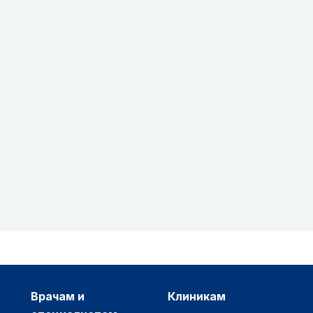
врачам и
клиникам