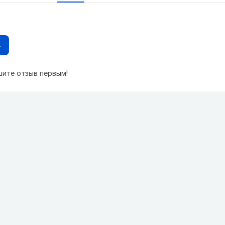
в
шите отзыв первым!