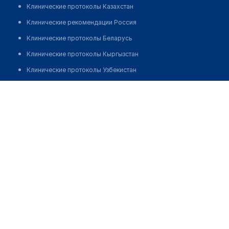
Клинические протоколы Казахстан
Клинические рекомендации Россия
Клинические протоколы Беларусь
Клинические протоколы Кыргызстан
Клинические протоколы Узбекистан
Клинические протоколы диагностики и лечения
Аптека "ПИЛЮЛЬКА"
Обзоры мировой медицинской периодики
Позвонить
Заболевания: обзорные статьи
Новости здравоохранения
Медикаменты
Лабораторные показатели
Медицинские термины
Мобильные приложения
клиникам
МИС для клиники