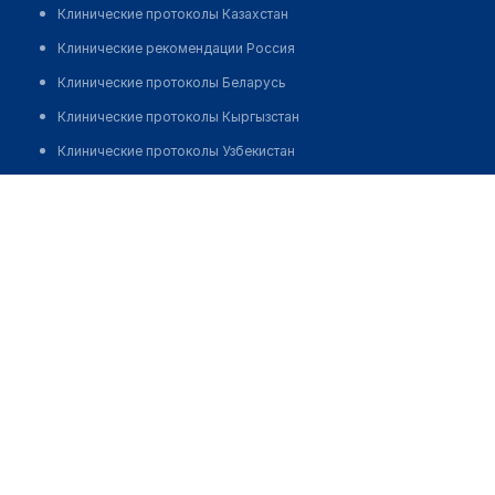
Клинические протоколы Казахстан
Клинические рекомендации Россия
Клинические протоколы Беларусь
Клинические протоколы Кыргызстан
Клинические протоколы Узбекистан
Клинические протоколы диагностики и лечения
Аптека "ШИПА"
Обзоры мировой медицинской периодики
Позвонить
Заболевания: обзорные статьи
Новости здравоохранения
Медикаменты
Лабораторные показатели
Медицинские термины
Мобильные приложения
клиникам
МИС для клиники