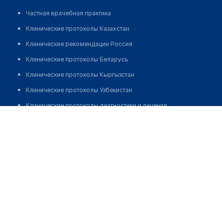
Частная врачебная практика
Клинические протоколы Казахстан
Клинические рекомендации Россия
Клинические протоколы Беларусь
Клинические протоколы Кыргызстан
Клинические протоколы Узбекистан
Клинические протоколы диагностики и лечения
​Аптека "НЕМАН-ФАРМ" № 127
Обзоры мировой медицинской периодики
Позвонить
Заболевания: обзорные статьи
Новости здравоохранения
Медикаменты
Лабораторные показатели
Медицинские термины
Мобильные приложения