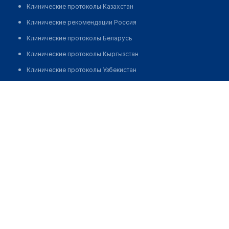
Клинические протоколы Казахстан
Клинические рекомендации Россия
Клинические протоколы Беларусь
Клинические протоколы Кыргызстан
Клинические протоколы Узбекистан
Клинические протоколы диагностики и лечения
Салон медтехники №20 "МЕДПРОСТОР"
Обзоры мировой медицинской периодики
Позвонить
Заболевания: обзорные статьи
Новости здравоохранения
Медикаменты
Лабораторные показатели
Медицинские термины
Мобильные приложения
клиникам
МИС для клиники