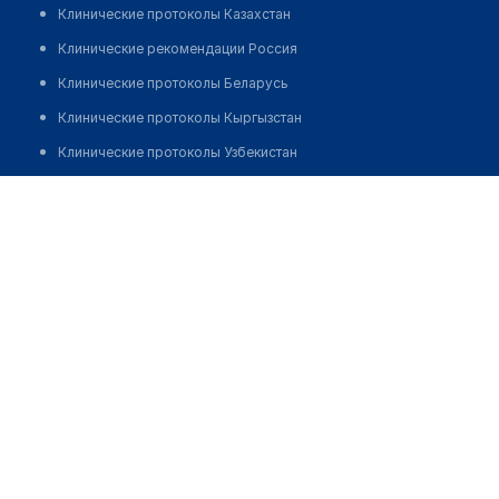
Клинические протоколы Казахстан
Клинические рекомендации Россия
Клинические протоколы Беларусь
Клинические протоколы Кыргызстан
Клинические протоколы Узбекистан
Клинические протоколы диагностики и лечения
Аптека "АВИЦЕННА 2"
Обзоры мировой медицинской периодики
Позвонить
Заболевания: обзорные статьи
Новости здравоохранения
Медикаменты
Лабораторные показатели
Медицинские термины
Мобильные приложения
клиникам
МИС для клиники