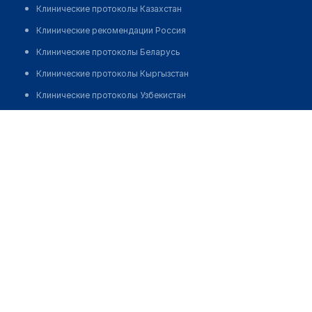
Клинические протоколы Казахстан
Клинические рекомендации Россия
Клинические протоколы Беларусь
Клинические протоколы Кыргызстан
Клинические протоколы Узбекистан
Клинические протоколы диагностики и лечения
Аптека №8 "ДЕЛЬТАФАРМ"
Обзоры мировой медицинской периодики
Позвонить
Заболевания: обзорные статьи
Новости здравоохранения
Медикаменты
Лабораторные показатели
Медицинские термины
Мобильные приложения
клиникам
МИС для клиники