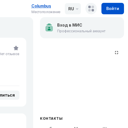
Columbus
Войти
RU
Местоположение
Вход в МИС
Профессиональный аккаунт
Нет отзывов
литься
КОНТАКТЫ