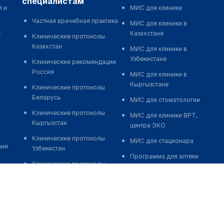
специалистам
й и
МИС для клиники
Частная врачебная практика
МИС для клиники в
к
Казахстане
Клинические протоколы
Казахстан
МИС для клиники в
Узбекистане
Клинические рекомендации
Россия
МИС для клиники в
Кыргызстане
Клинические протоколы
Беларусь
МИС для стоматологии
Клинические протоколы
МИС для клиники ВРТ,
Кыргызстан
центра ЭКО
Клинические протоколы
МИС для стационара
ния
Узбекистан
Программа для аптеки
Клинические протоколы
Автоматизация блока
диагностики и лечения
питания
Обзоры мировой
Реклама и продвижение
медицинской периодики
клиник
Заболевания: обзорные
Разработка сайта клиники