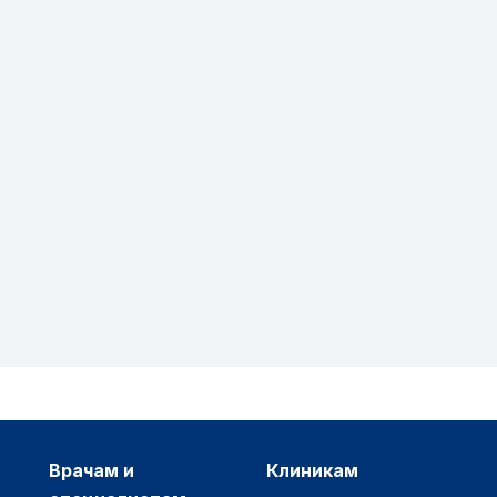
врачам и
клиникам