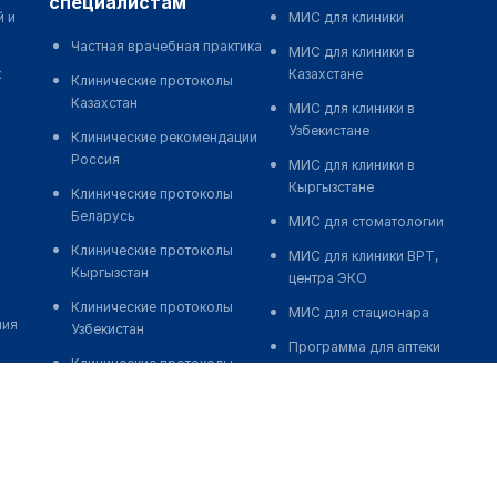
специалистам
й и
МИС для клиники
Частная врачебная практика
МИС для клиники в
к
Казахстане
Клинические протоколы
Казахстан
МИС для клиники в
Узбекистане
Клинические рекомендации
Россия
МИС для клиники в
Кыргызстане
Клинические протоколы
Беларусь
МИС для стоматологии
Клинические протоколы
МИС для клиники ВРТ,
Кыргызстан
центра ЭКО
Клинические протоколы
МИС для стационара
ния
Узбекистан
Программа для аптеки
Клинические протоколы
Автоматизация блока
диагностики и лечения
питания
Обзоры мировой
Реклама и продвижение
медицинской периодики
клиник
Заболевания: обзорные
Разработка сайта клиники