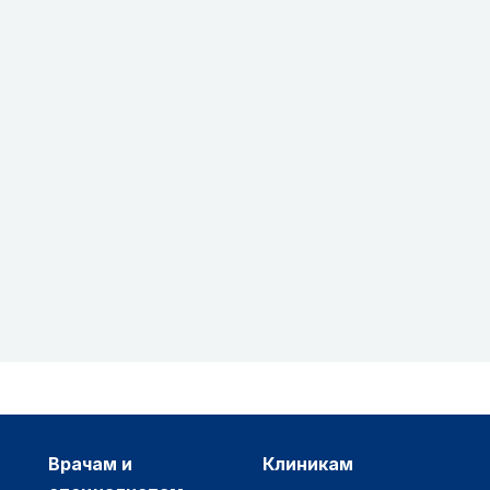
врачам и
клиникам