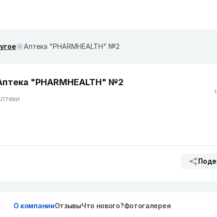
ругое
Аптека "PHARMHEALTH" №2
Аптека "PHARMHEALTH" №2
Аптеки
Поде
О компании
Отзывы
Что нового?
Фотогалерея