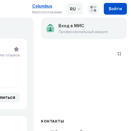
Columbus
Войти
RU
Местоположение
Вход в МИС
Профессиональный аккаунт
Нет отзывов
литься
КОНТАКТЫ