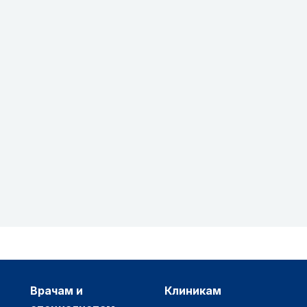
врачам и
клиникам