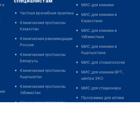
специалистам
й и
МИС для клиники
Частная врачебная практика
МИС для клиники в
к
Казахстане
Клинические протоколы
Казахстан
МИС для клиники в
Узбекистане
Клинические рекомендации
Россия
МИС для клиники в
Кыргызстане
Клинические протоколы
Беларусь
МИС для стоматологии
Клинические протоколы
МИС для клиники ВРТ,
Кыргызстан
центра ЭКО
Клинические протоколы
МИС для стационара
ния
Узбекистан
Программа для аптеки
Клинические протоколы
Автоматизация блока
диагностики и лечения
питания
Обзоры мировой
Реклама и продвижение
медицинской периодики
клиник
Заболевания: обзорные
Разработка сайта клиники