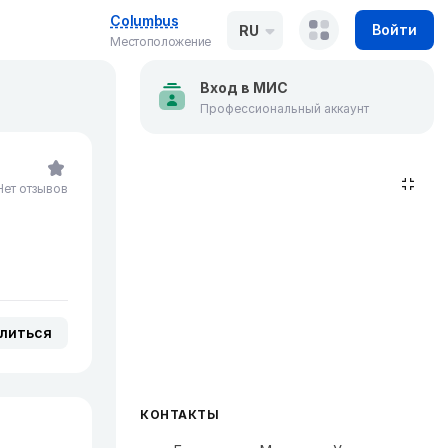
Columbus
Войти
RU
Местоположение
Вход в МИС
Профессиональный аккаунт
Нет отзывов
литься
КОНТАКТЫ