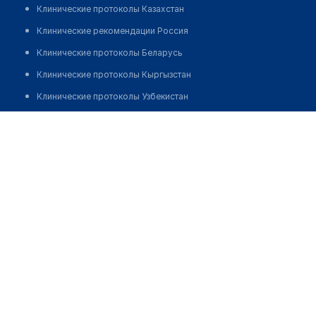
Клинические протоколы Казахстан
Клинические рекомендации Россия
Клинические протоколы Беларусь
Клинические протоколы Кыргызстан
Клинические протоколы Узбекистан
Клинические протоколы диагностики и лечения
Аптека "PHARMACOM" на Тауелсыздык
Обзоры мировой медицинской периодики
Позвонить
Заболевания: обзорные статьи
Новости здравоохранения
Медикаменты
Лабораторные показатели
Медицинские термины
Мобильные приложения
клиникам
МИС для клиники