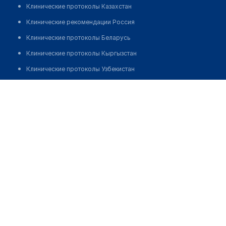
Клинические протоколы Казахстан
Клинические рекомендации Россия
Клинические протоколы Беларусь
Клинические протоколы Кыргызстан
Клинические протоколы Узбекистан
Клинические протоколы диагностики и лечения
Аптека "EUROPHARMA"
Обзоры мировой медицинской периодики
Позвонить
Заболевания: обзорные статьи
Новости здравоохранения
Медикаменты
Лабораторные показатели
Медицинские термины
Мобильные приложения
клиникам
МИС для клиники