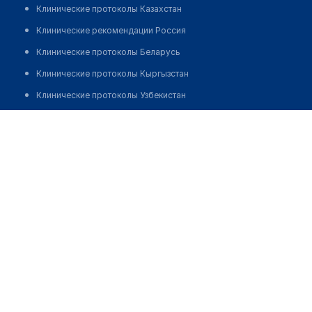
Клинические протоколы Казахстан
Клинические рекомендации Россия
Клинические протоколы Беларусь
Клинические протоколы Кыргызстан
Клинические протоколы Узбекистан
Клинические протоколы диагностики и лечения
Глазное протезирование "КРАСМЕД"
Обзоры мировой медицинской периодики
Позвонить
Заболевания: обзорные статьи
Новости здравоохранения
Медикаменты
Лабораторные показатели
Медицинские термины
Мобильные приложения
клиникам
МИС для клиники