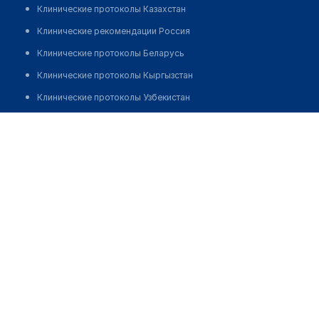
Клинические протоколы Казахстан
Клинические рекомендации Россия
Клинические протоколы Беларусь
Клинические протоколы Кыргызстан
Клинические протоколы Узбекистан
Клинические протоколы диагностики и лечения
Аптека №33 "ЮНИФАРМ"
Обзоры мировой медицинской периодики
Позвонить
Заболевания: обзорные статьи
Новости здравоохранения
Медикаменты
Лабораторные показатели
Медицинские термины
Мобильные приложения
клиникам
МИС для клиники