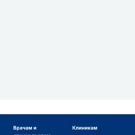
врачам и
клиникам