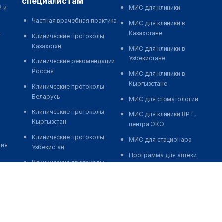
специалистам
й и
МИС для клиники
Частная врачебная практика
МИС для клиники в
к
Казахстане
Клинические протоколы
Казахстан
МИС для клиники в
Узбекистане
Клинические рекомендации
Россия
МИС для клиники в
Кыргызстане
Клинические протоколы
Беларусь
МИС для стоматологии
Клинические протоколы
МИС для клиники ВРТ,
Кыргызстан
центра ЭКО
Клинические протоколы
МИС для стационара
ния
Узбекистан
Программа для аптеки
Клинические протоколы
Автоматизация блока
диагностики и лечения
питания
Обзоры мировой
Реклама и продвижение
медицинской периодики
клиник
Заболевания: обзорные
Разработка сайта клиники