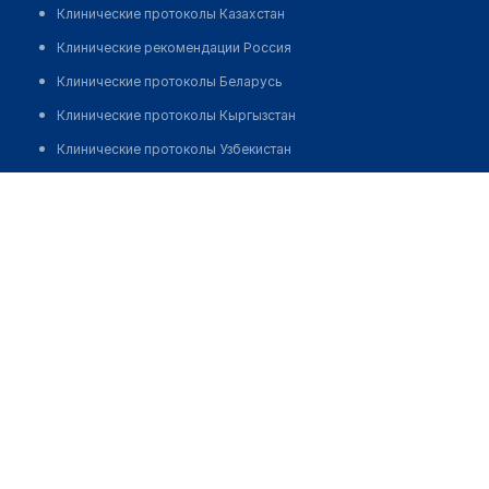
Клинические протоколы Казахстан
Клинические рекомендации Россия
Клинические протоколы Беларусь
Клинические протоколы Кыргызстан
Клинические протоколы Узбекистан
Клинические протоколы диагностики и лечения
Аптека "ОПТИМА ФАРМ"
Обзоры мировой медицинской периодики
Заболевания: обзорные статьи
Новости здравоохранения
Медикаменты
Лабораторные показатели
Медицинские термины
Мобильные приложения
клиникам
МИС для клиники