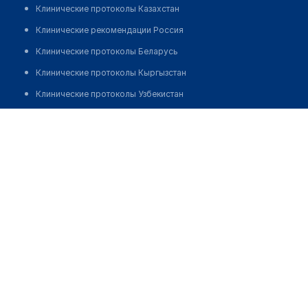
Клинические протоколы Казахстан
Клинические рекомендации Россия
Клинические протоколы Беларусь
Клинические протоколы Кыргызстан
Клинические протоколы Узбекистан
Клинические протоколы диагностики и лечения
Аптека "OXY MED" №46
Обзоры мировой медицинской периодики
Позвонить
Заболевания: обзорные статьи
Новости здравоохранения
Медикаменты
Лабораторные показатели
Медицинские термины
Мобильные приложения
клиникам
МИС для клиники