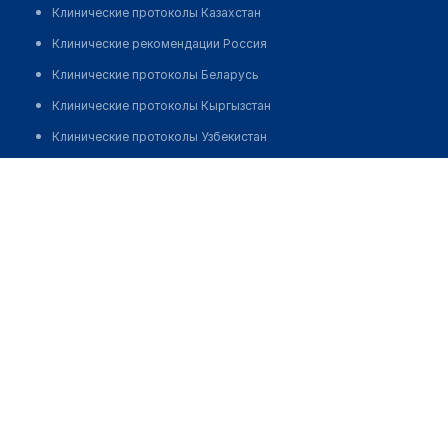
Клинические протоколы Казахстан
Клинические рекомендации Россия
Клинические протоколы Беларусь
Клинические протоколы Кыргызстан
Клинические протоколы Узбекистан
Клинические протоколы диагностики и лечения
Аптека "СЕРДЕЧНАЯ" на ул. Конституции Казахстана 2
Обзоры мировой медицинской периодики
Позвонить
Заболевания: обзорные статьи
Новости здравоохранения
Медикаменты
Лабораторные показатели
Медицинские термины
Мобильные приложения
клиникам
МИС для клиники