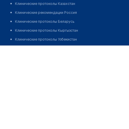
Клинические протоколы Казахстан
Клинические рекомендации Россия
Клинические протоколы Беларусь
Клинические протоколы Кыргызстан
Клинические протоколы Узбекистан
Клинические протоколы диагностики и лечения
Аптека №281 "ФАРМАЦИЯ"
Обзоры мировой медицинской периодики
Позвонить
Заболевания: обзорные статьи
Новости здравоохранения
Медикаменты
Лабораторные показатели
Медицинские термины
Мобильные приложения
клиникам
МИС для клиники