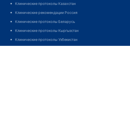
Клинические протоколы Казахстан
Клинические рекомендации Россия
Клинические протоколы Беларусь
Клинические протоколы Кыргызстан
Клинические протоколы Узбекистан
Клинические протоколы диагностики и лечения
Аптека №232 "ФАРМАЦИЯ"
Обзоры мировой медицинской периодики
Позвонить
Заболевания: обзорные статьи
Новости здравоохранения
Медикаменты
Лабораторные показатели
Медицинские термины
Мобильные приложения
клиникам
МИС для клиники