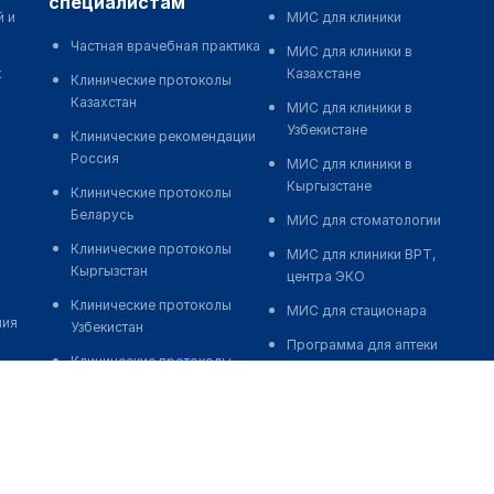
специалистам
й и
МИС для клиники
Частная врачебная практика
МИС для клиники в
к
Казахстане
Клинические протоколы
Казахстан
МИС для клиники в
Узбекистане
Клинические рекомендации
Россия
МИС для клиники в
Кыргызстане
Клинические протоколы
Беларусь
МИС для стоматологии
Клинические протоколы
МИС для клиники ВРТ,
Кыргызстан
центра ЭКО
Клинические протоколы
МИС для стационара
ния
Узбекистан
Программа для аптеки
Клинические протоколы
Автоматизация блока
диагностики и лечения
питания
Обзоры мировой
Реклама и продвижение
медицинской периодики
клиник
Заболевания: обзорные
Разработка сайта клиники