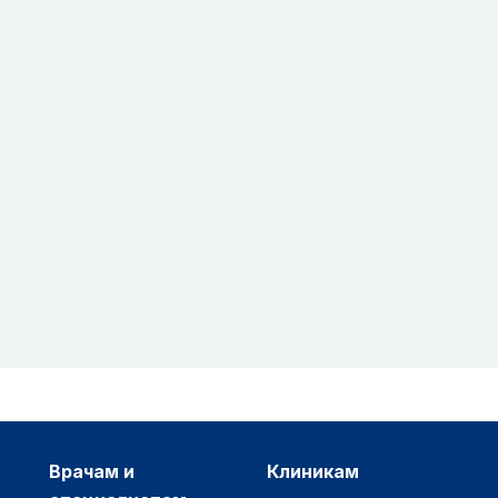
врачам и
клиникам