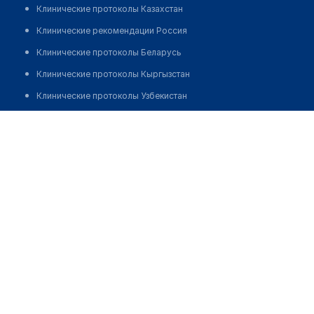
Клинические протоколы Казахстан
Клинические рекомендации Россия
Клинические протоколы Беларусь
Клинические протоколы Кыргызстан
Клинические протоколы Узбекистан
Клинические протоколы диагностики и лечения
Аптека №357 "ФАРМАЦИЯ"
Обзоры мировой медицинской периодики
Позвонить
Заболевания: обзорные статьи
Новости здравоохранения
Медикаменты
Лабораторные показатели
Медицинские термины
Мобильные приложения
клиникам
МИС для клиники