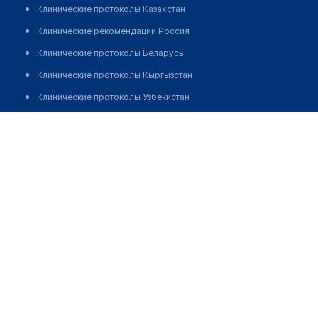
Клинические протоколы Казахстан
Клинические рекомендации Россия
Клинические протоколы Беларусь
Клинические протоколы Кыргызстан
Клинические протоколы Узбекистан
Клинические протоколы диагностики и лечения
Аптека №93 "ФАРМАЦИЯ"
Обзоры мировой медицинской периодики
Позвонить
Заболевания: обзорные статьи
Новости здравоохранения
Медикаменты
Лабораторные показатели
Медицинские термины
Мобильные приложения
клиникам
МИС для клиники