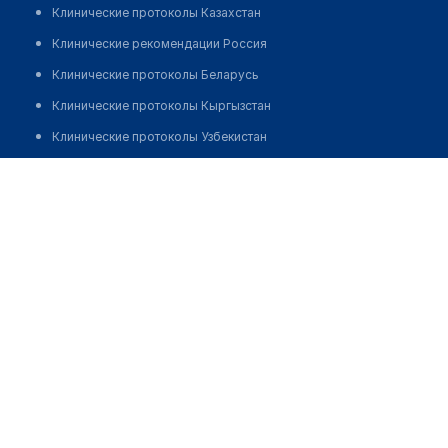
Клинические протоколы Казахстан
Клинические рекомендации Россия
Клинические протоколы Беларусь
Клинические протоколы Кыргызстан
Клинические протоколы Узбекистан
Клинические протоколы диагностики и лечения
Аптека "FAYZ DIYOR FARM" на Фараби 332а
Обзоры мировой медицинской периодики
Позвонить
Заболевания: обзорные статьи
Новости здравоохранения
Медикаменты
Лабораторные показатели
Медицинские термины
Мобильные приложения
клиникам
МИС для клиники