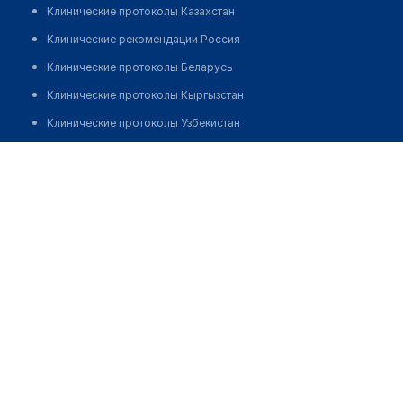
Клинические протоколы Казахстан
Клинические рекомендации Россия
Клинические протоколы Беларусь
Клинические протоколы Кыргызстан
Клинические протоколы Узбекистан
Клинические протоколы диагностики и лечения
Салон медтехники №35 "МЕДПРОСТОР"
Обзоры мировой медицинской периодики
Позвонить
Заболевания: обзорные статьи
Новости здравоохранения
Медикаменты
Лабораторные показатели
Медицинские термины
Мобильные приложения
клиникам
МИС для клиники