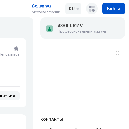
Columbus
Войти
RU
Местоположение
Вход в МИС
Профессиональный аккаунт
Нет отзывов
литься
КОНТАКТЫ