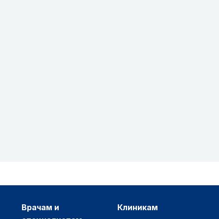
врачам и
клиникам