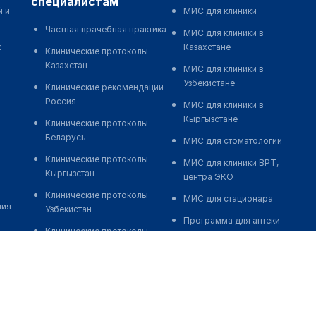
специалистам
й и
МИС для клиники
Частная врачебная практика
МИС для клиники в
к
Казахстане
Клинические протоколы
Казахстан
МИС для клиники в
Узбекистане
Клинические рекомендации
Россия
МИС для клиники в
Кыргызстане
Клинические протоколы
Беларусь
МИС для стоматологии
Клинические протоколы
МИС для клиники ВРТ,
Кыргызстан
центра ЭКО
Клинические протоколы
МИС для стационара
ния
Узбекистан
Программа для аптеки
Клинические протоколы
Автоматизация блока
диагностики и лечения
питания
Обзоры мировой
Реклама и продвижение
медицинской периодики
клиник
Заболевания: обзорные
Разработка сайта клиники