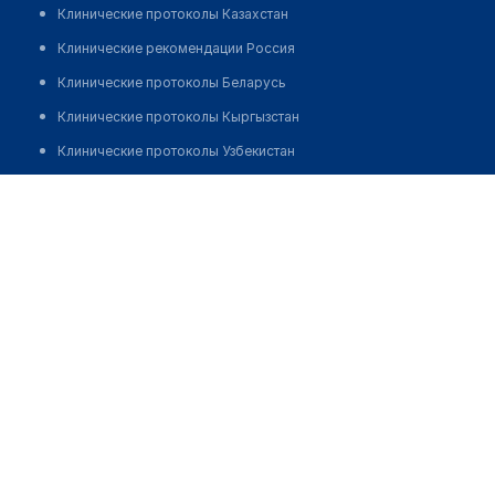
Клинические протоколы Казахстан
Клинические рекомендации Россия
Клинические протоколы Беларусь
Клинические протоколы Кыргызстан
Клинические протоколы Узбекистан
Клинические протоколы диагностики и лечения
Аптека №209 "ФАРМАЦИЯ"
Обзоры мировой медицинской периодики
Позвонить
Заболевания: обзорные статьи
Новости здравоохранения
Медикаменты
Лабораторные показатели
Медицинские термины
Мобильные приложения
клиникам
МИС для клиники