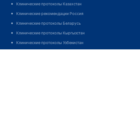
Клинические протоколы Казахстан
Клинические рекомендации Россия
Клинические протоколы Беларусь
Клинические протоколы Кыргызстан
Клинические протоколы Узбекистан
Клинические протоколы диагностики и лечения
Салон оптики "СЕМЕЙНАЯ ОПТИКА" на Кирова
Обзоры мировой медицинской периодики
Позвонить
Заболевания: обзорные статьи
Новости здравоохранения
Медикаменты
Лабораторные показатели
Медицинские термины
Мобильные приложения
клиникам
МИС для клиники