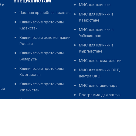
специалистам
й и
МИС для клиники
Частная врачебная практика
МИС для клиники в
к
Казахстане
Клинические протоколы
Казахстан
МИС для клиники в
Узбекистане
Клинические рекомендации
Россия
МИС для клиники в
Кыргызстане
Клинические протоколы
Беларусь
МИС для стоматологии
Клинические протоколы
МИС для клиники ВРТ,
Кыргызстан
центра ЭКО
Клинические протоколы
МИС для стационара
ния
Узбекистан
Программа для аптеки
Клинические протоколы
Автоматизация блока
диагностики и лечения
питания
Обзоры мировой
Реклама и продвижение
медицинской периодики
клиник
Заболевания: обзорные
Разработка сайта клиники