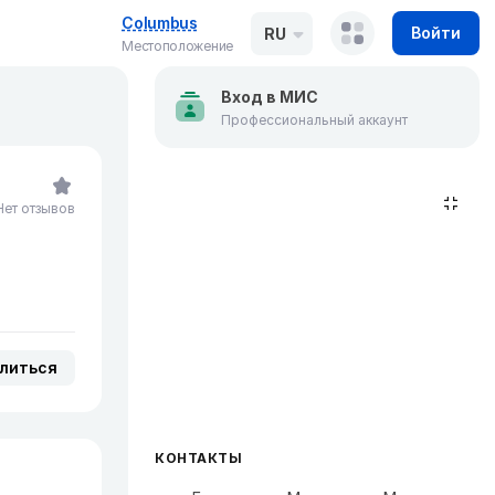
Columbus
Войти
RU
Местоположение
Вход в МИС
Профессиональный аккаунт
Нет отзывов
литься
КОНТАКТЫ