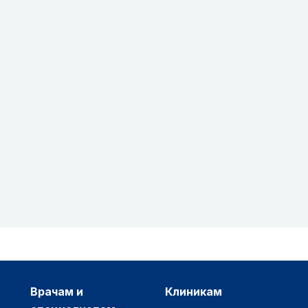
врачам и
клиникам