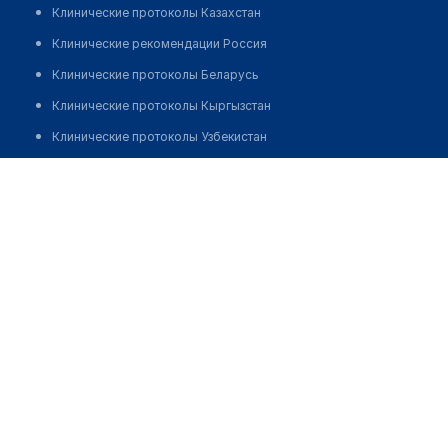
Клинические протоколы Казахстан
Клинические рекомендации Россия
Клинические протоколы Беларусь
Клинические протоколы Кыргызстан
Клинические протоколы Узбекистан
Клинические протоколы диагностики и лечения
Аптека "КАМЕЯ-А"
Обзоры мировой медицинской периодики
Позвонить
Заболевания: обзорные статьи
Новости здравоохранения
Медикаменты
Лабораторные показатели
Медицинские термины
Мобильные приложения
клиникам
МИС для клиники