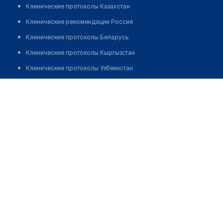
Клинические протоколы Казахстан
Клинические рекомендации Россия
Клинические протоколы Беларусь
Клинические протоколы Кыргызстан
Клинические протоколы Узбекистан
Клинические протоколы диагностики и лечения
Аптека "БИМЕД ФАРМ" №3
Обзоры мировой медицинской периодики
Позвонить
Заболевания: обзорные статьи
Новости здравоохранения
Медикаменты
Лабораторные показатели
Медицинские термины
Мобильные приложения
клиникам
МИС для клиники