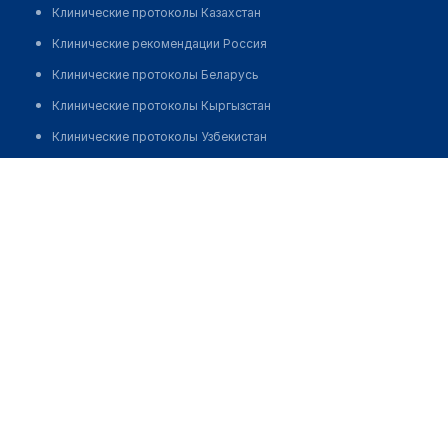
Клинические протоколы Казахстан
Клинические рекомендации Россия
Клинические протоколы Беларусь
Клинические протоколы Кыргызстан
Клинические протоколы Узбекистан
Клинические протоколы диагностики и лечения
Аптека "SAXORAT MADAD"
Обзоры мировой медицинской периодики
Позвонить
Заболевания: обзорные статьи
Новости здравоохранения
Медикаменты
Лабораторные показатели
Медицинские термины
Мобильные приложения
клиникам
МИС для клиники