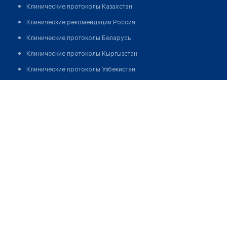
Клинические протоколы Казахстан
Клинические рекомендации Россия
Клинические протоколы Беларусь
Клинические протоколы Кыргызстан
Клинические протоколы Узбекистан
Клинические протоколы диагностики и лечения
Аптека "APLUS"
Обзоры мировой медицинской периодики
Позвонить
Заболевания: обзорные статьи
Новости здравоохранения
Медикаменты
Лабораторные показатели
Медицинские термины
Мобильные приложения
клиникам
МИС для клиники