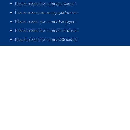
Клинические протоколы Казахстан
Клинические рекомендации Россия
Клинические протоколы Беларусь
Клинические протоколы Кыргызстан
Клинические протоколы Узбекистан
Клинические протоколы диагностики и лечения
Аптека "БИОСФЕРА" на Гоголя 47
Обзоры мировой медицинской периодики
Позвонить
Заболевания: обзорные статьи
Новости здравоохранения
Медикаменты
Лабораторные показатели
Медицинские термины
Мобильные приложения
клиникам
МИС для клиники