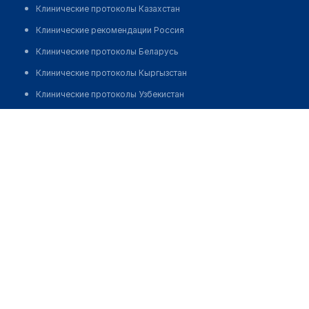
Клинические протоколы Казахстан
Клинические рекомендации Россия
Клинические протоколы Беларусь
Клинические протоколы Кыргызстан
Клинические протоколы Узбекистан
Клинические протоколы диагностики и лечения
Аптека "САДЫХАН" на Гагарина
Обзоры мировой медицинской периодики
Заболевания: обзорные статьи
Новости здравоохранения
Медикаменты
Лабораторные показатели
Медицинские термины
Мобильные приложения
клиникам
МИС для клиники