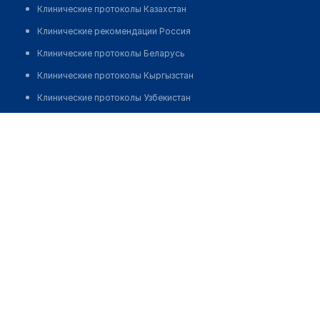
Клинические протоколы Казахстан
Клинические рекомендации Россия
Клинические протоколы Беларусь
Клинические протоколы Кыргызстан
Клинические протоколы Узбекистан
Клинические протоколы диагностики и лечения
Аптека на Манаса 57
Обзоры мировой медицинской периодики
Позвонить
Заболевания: обзорные статьи
Новости здравоохранения
Медикаменты
Лабораторные показатели
Медицинские термины
Мобильные приложения
клиникам
МИС для клиники